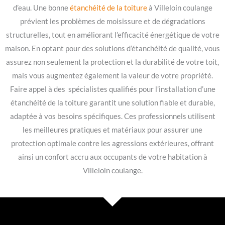
d’eau. Une bonne
étanchéité de la toiture
à Villeloin coulange
prévient les problèmes de moisissure et de dégradations
structurelles, tout en améliorant l’efficacité énergétique de votre
maison. En optant pour des solutions d’étanchéité de qualité, vous
assurez non seulement la protection et la durabilité de votre toit,
mais vous augmentez également la valeur de votre propriété.
Faire appel à des spécialistes qualifiés pour l’installation d’une
étanchéité de la toiture garantit une solution fiable et durable,
adaptée à vos besoins spécifiques. Ces professionnels utilisent
les meilleures pratiques et matériaux pour assurer une
protection optimale contre les agressions extérieures, offrant
ainsi un confort accru aux occupants de votre habitation à
Villeloin coulange.